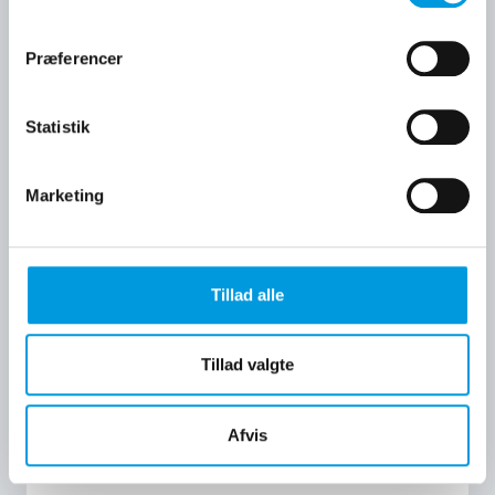
Præferencer
CE-skilte
Statistik
CE-skilte specielt beregnet til CE-mærkning af
maskiner, anlæg, industrielt udstyr og
Marketing
fabriksinventar.
Tillad alle
Tillad valgte
Afvis