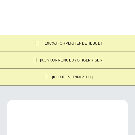
[100% UFORPLIGTENDE TILBUD]
[KONKURRENCEDYGTIGE PRISER]
[KORT LEVERINGSTID]