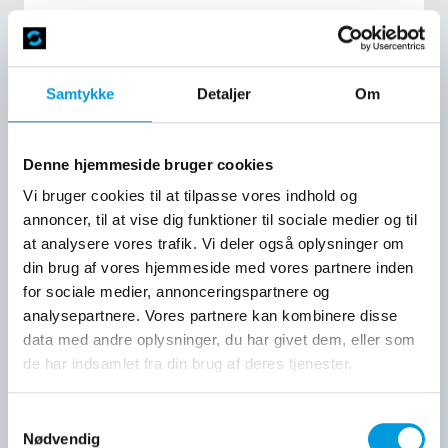
KKS-skilte
Samtykke
Detaljer
Om
Hårdføre skilte i rustfrit og syrefast stål eller resopal
med variable data til procesanlæg og andet
Denne hjemmeside bruger cookies
maskinel.
Vi bruger cookies til at tilpasse vores indhold og
annoncer, til at vise dig funktioner til sociale medier og til
at analysere vores trafik. Vi deler også oplysninger om
din brug af vores hjemmeside med vores partnere inden
for sociale medier, annonceringspartnere og
analysepartnere. Vores partnere kan kombinere disse
data med andre oplysninger, du har givet dem, eller som
de har indsamlet fra din brug af deres tjenester.
Samtykkevalg
Nødvendig