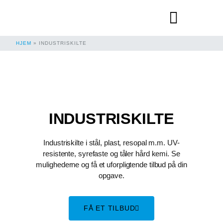
KONTAKT LASERMAN
HJEM
»
INDUSTRISKILTE
INDUSTRISKILTE
Industriskilte i stål, plast, resopal m.m. UV-
resistente, syrefaste og tåler hård kemi. Se
mulighederne og få et uforpligtende tilbud på din
opgave.
FÅ ET TILBUD